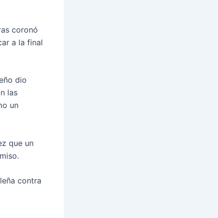
ras coronó
r a la final
leño dio
n las
mo un
vez que un
miso.
ileña contra