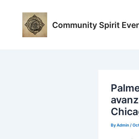
Skip
Post
to
navigation
content
Community Spirit Eve
Palme
avanz
Chica
By
Admin
/
Oct