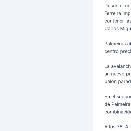
Desde el co
Ferreira im
contener las
Carlos Migu
Palmeiras a
centro preci
La avalanch
un nuevo pr
balón parad
En el segun
de Palmeiras
combinación
A los 78, A