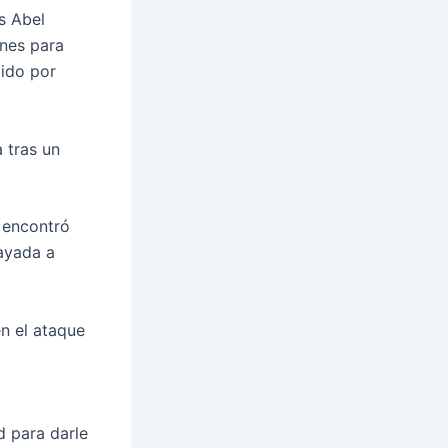
s Abel
ones para
dido por
 tras un
 encontró
sayada a
n el ataque
d para darle