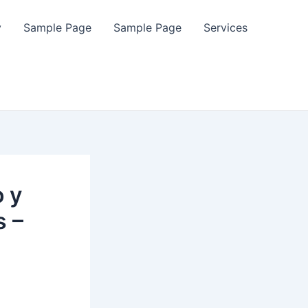
y
Sample Page
Sample Page
Services
o y
s –