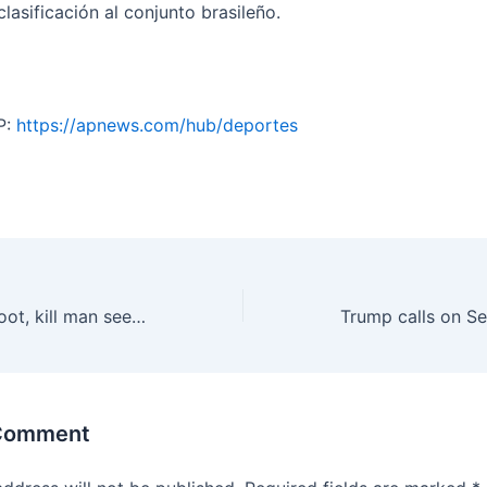
 clasificación al conjunto brasileño.
P:
https://apnews.com/hub/deportes
Seattle police shoot, kill man seen with ax in Sodo
 Comment