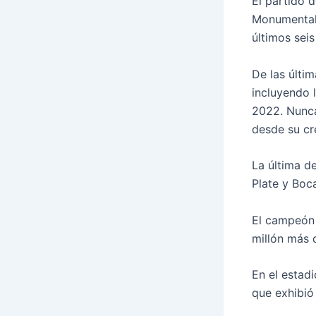
El partido d
Monumental 
últimos seis
De las últi
incluyendo 
2022. Nunca
desde su cr
La última de
Plate y Boc
El campeón 
millón más q
En el estadi
que exhibió 