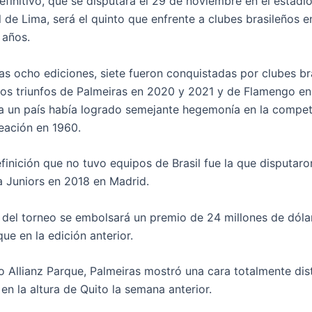
efinitivo, que se disputará el 29 de noviembre en el estadi
de Lima, será el quinto que enfrente a clubes brasileños e
 años.
mas ocho ediciones, siete fueron conquistadas por clubes br
los triunfos de Palmeiras en 2020 y 2021 y de Flamengo en
 un país había logrado semejante hegemonía en la compe
eación en 1960.
finición que no tuvo equipos de Brasil fue la que disputaro
a Juniors en 2018 en Madrid.
del torneo se embolsará un premio de 24 millones de dóla
ue en la edición anterior.
o Allianz Parque, Palmeiras mostró una cara totalmente dist
en la altura de Quito la semana anterior.