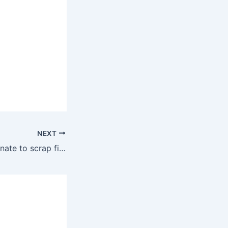
NEXT
Trump calls on Senate to scrap filibuster rule to end shutdown