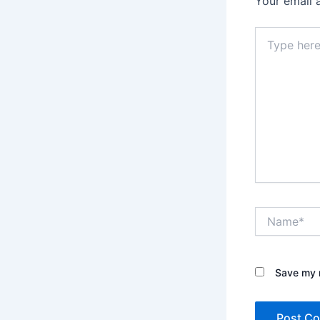
Your email 
Type
here..
Name*
Save my n