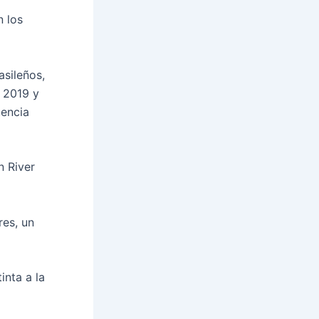
o
n los
asileños,
 2019 y
tencia
n River
res, un
inta a la