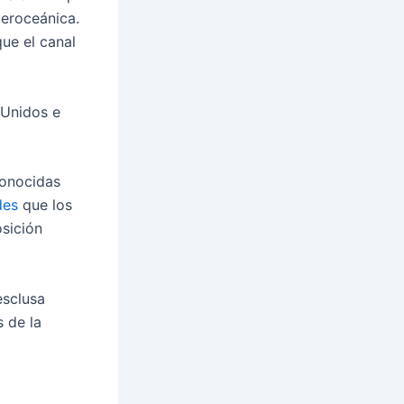
teroceánica.
ue el canal
 Unidos e
conocidas
des
que los
osición
esclusa
 de la