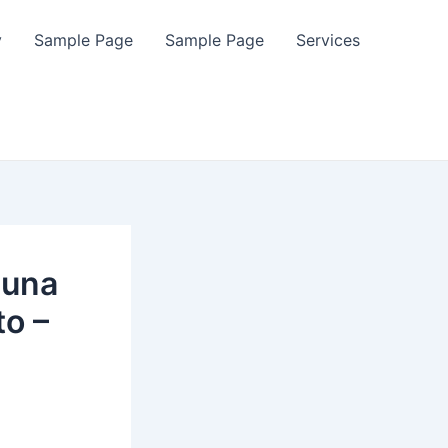
y
Sample Page
Sample Page
Services
 una
o –