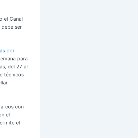
 el Canal
 debe ser
das por
 semana para
s, del 27 al
e técnicos
llar
 barcos con
on el
ermite el