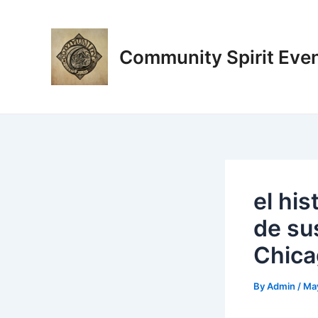
Skip
Post
to
navigation
content
Community Spirit Eve
el hi
de su
Chica
By
Admin
/
May