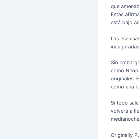
que amenazó
Estas afirm
está bajo a
Las esclusa
inauguradas
Sin embargo
como Neopa
originales.
como una ru
Si todo sal
volverá a l
medianoche
Originally P