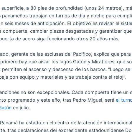
a superficie, a 80 pies de profundidad (unos 24 metros), m
s panameños trabajan en turnos de día y noche para cumpli
 seis meses de anticipación. El objetivo es revisar el sist
la compuerta, cambiar piezas desgastadas y garantizar que
puerta de acero siga funcionando otros 20 años más.
ado, gerente de las esclusas del Pacífico, explica que para 
primero hay que aislar los lagos Gatún y Miraflores, que s
 y permiten el ascenso y descenso de los barcos. “Luego se 
aja con equipo y materiales y se trabaja contra el reloj”.
venciones no son excepcionales. Cada compuerta tiene un c
to programado y este año, tras Pedro Miguel, será
el turn
Gatún
en julio.
 Panamá ha estado en el centro de la atención internaciona
te, tras declaraciones del expresidente estadounidense D