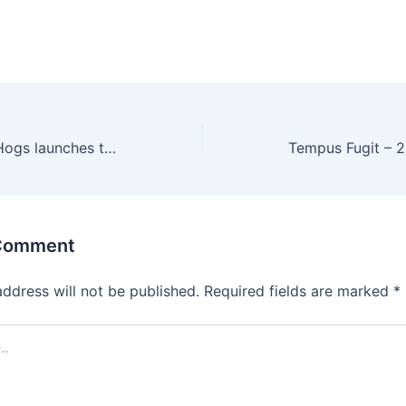
Operation Save Hogs launches to aid Hogs & Heifers employees
 Comment
address will not be published.
Required fields are marked
*