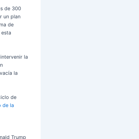
ás de 300
r un plan
ema de
 esta
intervenir la
on
vacía la
iclo de
o de la
l
onald Trump