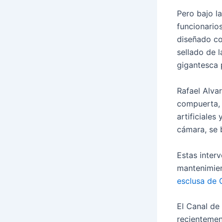
Pero bajo l
funcionario
diseñado con
sellado de 
gigantesca 
Rafael Alvar
compuerta, 
artificiales
cámara, se b
Estas inter
mantenimien
esclusa de 
El Canal de
recientemen