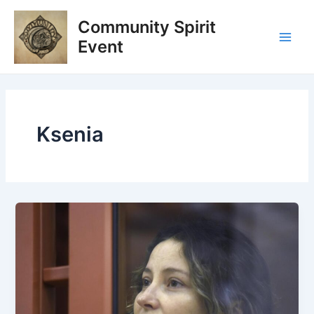
Skip
Main
Community Spirit
to
Men
content
Event
Ksenia